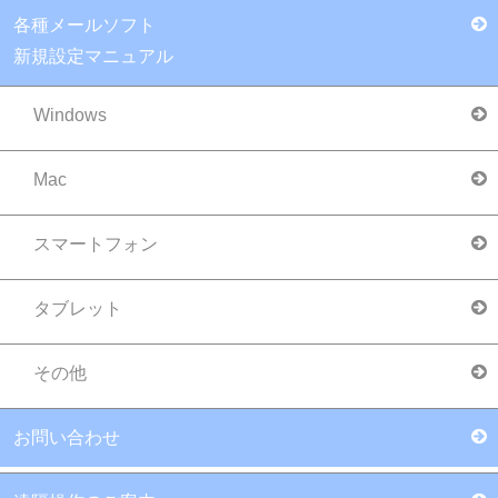
公開された個人情報が事実と異なる場合、
各種メールソフト
訂正や削除に応じます。
新規設定マニュアル
個人情報の取り扱いに関する苦情に対し、
適切・迅速に対処します。
Windows
本個人情報保護方針の適用範囲は本ホーム
ページ内のみとします。
Mac
その他個人の権利利益を保護するために必要なも
スマートフォン
のとして個人情報保護委員会規則で定める事項に
ついては、必要かつ適切な措置を講じます。
タブレット
個人情報の取扱いの委託について
その他
取得した個人情報の取扱いの全部又は、一部を委
託することはありません。
お問い合わせ
個人情報を与えなかった場合に生じる結果