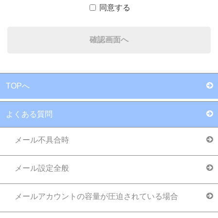
同意する
個人情報の利用目的
お問い合わせいただいた内容に回答するため
取得した個人情報は法令等による場合を除いて第三
者に提供することがあります。
TOPへ
第三者に提供する目的：お問い合わせ対応（本
よくある質問
人への連絡を含む）のため
提供する個人情報の項目：ご入力いただいた項
メール不具合時
目
提供の手段又は方法：グループ内LANによる
メール設定全般
当該情報の提供を受ける者又は提供を受ける者
の組織の種類、及び属性：ステージグループ各
メールアカウントの容量が圧迫されている場合
社：（株式会社STAAAGE、株式会社アイウェ