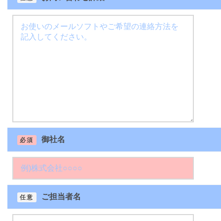
御社名
必須
ご担当者名
任意