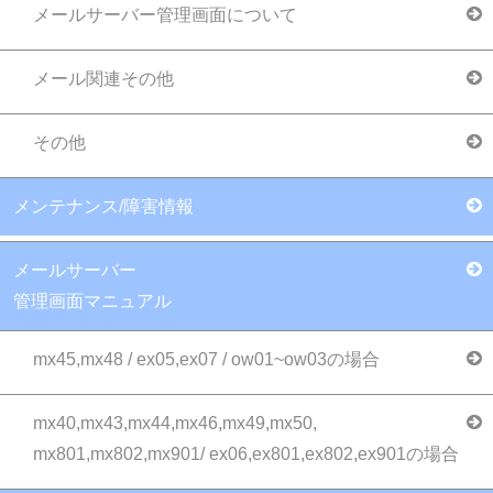
イヴ、株式会社ステージアジアジャパン）
メールサーバー管理画面について
公正かつ適正な手段で、上記目的に必要と
メール関連その他
なる個人情報を収集します。
要配慮個人情報を取得する際は、ご本人の
その他
同意を得るものとします。
取得した個人情報・要配慮個人情報は、ご
メンテナンス/障害情報
本人の同意なしに目的以外では利用しませ
ん。
メールサーバー
情報が漏洩しないよう対策を講じ、従業員
管理画面マニュアル
だけでなく委託業者も監督します。
mx45,mx48 / ex05,ex07 / ow01~ow03の場合
国内外を問わず、ご本人の同意を得ずに第
三者に情報を提供しません。
mx40,mx43,mx44,mx46,mx49,mx50,
ご本人からの求めに応じ情報を開示しま
mx801,mx802,mx901/ ex06,ex801,ex802,ex901の場合
す。